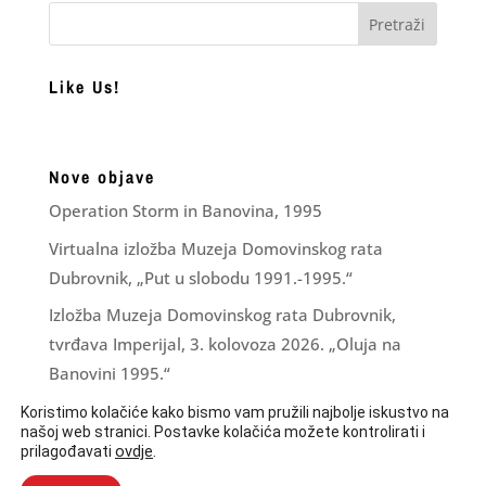
Like Us!
Nove objave
Operation Storm in Banovina, 1995
Virtualna izložba Muzeja Domovinskog rata
Dubrovnik, „Put u slobodu 1991.-1995.“
Izložba Muzeja Domovinskog rata Dubrovnik,
tvrđava Imperijal, 3. kolovoza 2026. „Oluja na
Banovini 1995.“
Financijsko izvješće za razdoblje I – VI 2026.
Koristimo kolačiće kako bismo vam pružili najbolje iskustvo na
našoj web stranici. Postavke kolačića možete kontrolirati i
LJUBAV ZNA ŠTO JOJ JE ČINITI
ovdje
.
prilagođavati