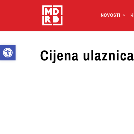
NOVOSTI
K
Open toolbar
Cijena ulazni