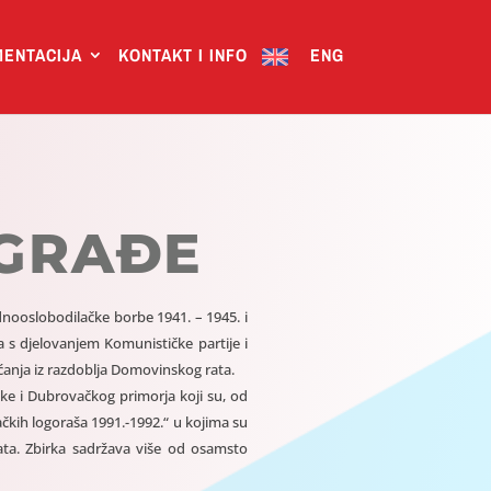
ENTACIJA
KONTAKT I INFO
ENG
GRAĐE
nooslobodilačke borbe 1941. – 1945. i
 s djelovanjem Komunističke partije i
anja iz razdoblja Domovinskog rata.
čke i Dubrovačkog primorja koji su, od
ačkih logoraša 1991.-1992.“ u kojima su
ata. Zbirka sadržava više od osamsto