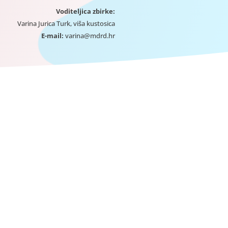
Voditeljica zbirke:
Varina Jurica Turk, viša kustosica
E-mail:
varina@mdrd.hr