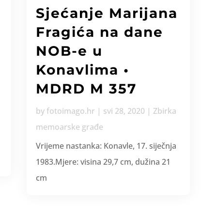
Sjećanje Marijana
Fragića na dane
M
NOB-e u
Konavlima •
MDRD M 357
by
fotoimago.hr
|
svi 28, 2020
|
Zbirka
memoarske građe
Vrijeme nastanka: Konavle, 17. siječnja
1983.Mjere: visina 29,7 cm, dužina 21
cm