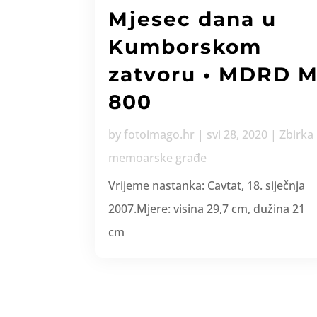
Mjesec dana u
Kumborskom
zatvoru • MDRD 
800
by
fotoimago.hr
|
svi 28, 2020
|
Zbirka
memoarske građe
Vrijeme nastanka: Cavtat, 18. siječnja
2007.Mjere: visina 29,7 cm, dužina 21
cm