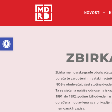
NOVOSTI
K
Open toolbar
ZBIR
Zbirka memoarske građe obuhvaća zapi
poraća te zarobljenih hrvatskih vojn
NOB-a obuhvaćaju šest stotina dvades
Ta se sjećanja najviše odnose na iska
1991. do 1992. godine, bili odvedeni u
obrađena i objavljena sva prikuplje
memoarskih zapisa.