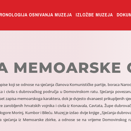
RONOLOGIJA OSNIVANJA MUZEJA
IZLOŽBE MUZEJA
DOKUM
KA MEMOARSKE 
se koji se odnose na sjećanja članova Komunističke partije, boraca Narod
ika i civila s dubrovačkog područja u Domovinskom ratu. Sjećanja povezana
et zapisa memoarskoga karaktera, dok je dvjesto dvanaest prikupljenih sjeć
ze zarobljenih hrvatskih vojnika i civila iz Konavala, Cavtata, Župe dubrova
 logore Morinj, Kumbor i Bileću. Muzej je izdao dvije knjige „Sjećanja dubrov
na sjećanja iz Memoarske zbirke, a odnose se na vrijeme Domovinskog r