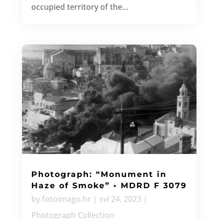
occupied territory of the...
Photograph: “Monument in
Haze of Smoke” • MDRD F 3079
by
fotoimago.hr
|
svi 24, 2023
|
Photograph Collection