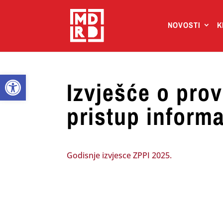
NOVOSTI
K
Open toolbar
Izvješće o pro
pristup inform
Godisnje izvjesce ZPPI 2025.