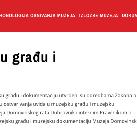
RONOLOGIJA OSNIVANJA MUZEJA
IZLOŽBE MUZEJA
DOKUM
u građu i
jsku građu i dokumentaciju utvrđeni su odredbama Zakona o
nu ostvarivanja uvida u muzejsku građu i muzejsku
ja Domovinskog rata Dubrovnik i internim Pravilnikom o
 muzejsku građu i muzejsku dokumentaciju Muzeja Domovins