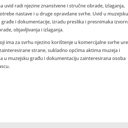
 uvid radi njezine znanstvene i stručne obrade, izlaganja,
za potrebe nastave i u druge opravdane svrhe. Uvid u muzejsk
građe i dokumentacije, izradu preslika i presnimaka izvorn
ade, objavljivanja i izlaganja.
ji ima za svrhu njezino korištenje u komercijalne svrhe ur
ainteresirane strane, sukladno općima aktima muzeja i
da u muzejsku građu i dokumentaciju zainteresirana osoba
ascu.