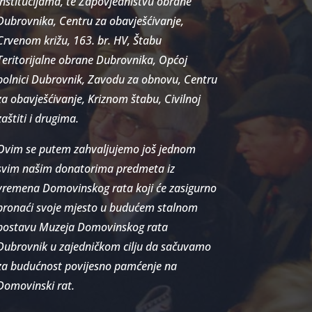
institucijama, te Zapovjedništvu obrane
Dubrovnika, Centru za obavješćivanje,
Crvenom križu, 163. br. HV, Štabu
Teritorijalne obrane Dubrovnika, Općoj
bolnici Dubrovnik, Zavodu za obnovu, Centru
za obavješćivanje, Kriznom štabu, Civilnoj
zaštiti i drugima.
Ovim se putem zahvaljujemo još jednom
svim našim donatorima predmeta iz
vremena Domovinskog rata koji će zasigurno
pronaći svoje mjesto u budućem stalnom
postavu Muzeja Domovinskog rata
Dubrovnik u zajedničkom cilju da sačuvamo
za budućnost povijesno pamćenje na
Domovinski rat.