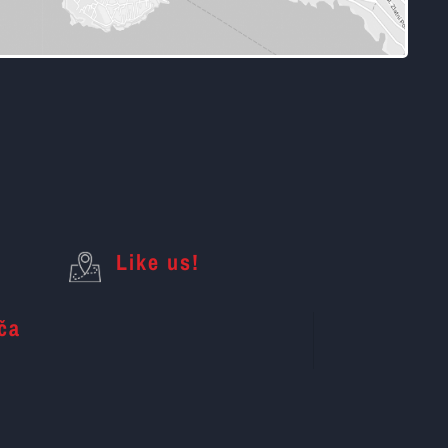
Like us!
ača