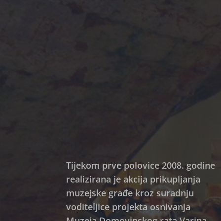
Tijekom prve polovice 2008. godine
realizirana je akcija prikupljanja
muzejske građe kroz suradnju
voditeljice projekta osnivanja
Muzeja Domovinskog rata Varina