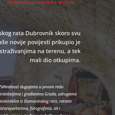
KRONOLOGIJA OSNIVANJA MUZEJA
kog rata Dubrovnik skoro svu
aše novije povijesti prikupio je
straživanjima na terenu, a tek
mali dio otkupima.
Zahvalnost dugujemo u prvom redu
braniteljima i građanima Grada, udrugama
proisteklim iz Domovinskog rata, ratnim
fotoreporterima, fotografima, ali i