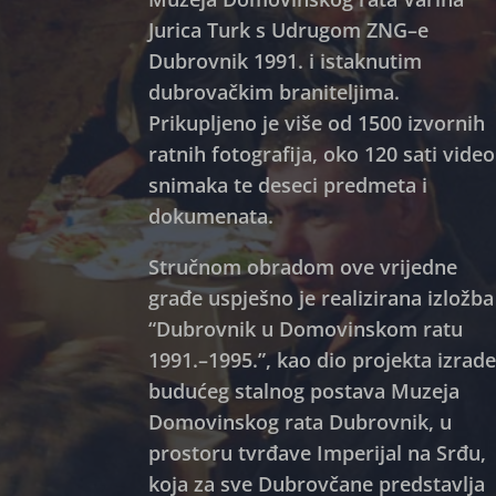
Jurica Turk s Udrugom ZNG–e
Dubrovnik 1991. i istaknutim
dubrovačkim braniteljima.
Prikupljeno je više od 1500 izvornih
ratnih fotografija, oko 120 sati video
snimaka te deseci predmeta i
dokumenata.
Stručnom obradom ove vrijedne
građe uspješno je realizirana izložba
“Dubrovnik u Domovinskom ratu
1991.–1995.”, kao dio projekta izrad
budućeg stalnog postava Muzeja
Domovinskog rata Dubrovnik, u
prostoru tvrđave Imperijal na Srđu,
koja za sve Dubrovčane predstavlja