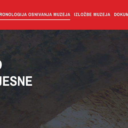
RONOLOGIJA OSNIVANJA MUZEJA
IZLOŽBE MUZEJA
DOKUM
O
JESNE