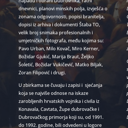
napadu i obrani Dubrovnika, ratni
dnevnici, planovi minskih polja, izvješća o
zonama odgovornosti, popisi branitelja,
dopisi iz arhiva i dokumenti Štaba TO,
velik broj snimaka profesionalnih i
umjetničkih fotografa, među kojima su:
Pavo Urban, Milo Kovač, Miro Kerner,
Božidar Gjukić, Marija Braut, Željko
Šoletić, Božidar Vukičević, Matko Biljak,
Zoran Filipović i drugi.
U zbirkama se čuvaju i zapisi i
sjećanja
e
koja se najviše odnose na iskaze
zarobljenih hrvatskih vojnika i civila iz
Konavala, Cavtata, Župe dubrovačke i
Dubrovačkog primorja koji su, od 1991.
do 1992. godine, bili odvedeni u logore