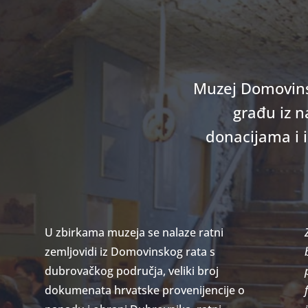
Muzej Domovins
građu iz n
donacijama i i
U zbirkama muzeja se nalaze ratni
zemljovidi iz Domovinskog rata s
dubrovačkog područja, veliki broj
dokumenata hrvatske provenijencije o