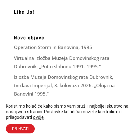
Like Us!
Nove objave
Operation Storm in Banovina, 1995
Virtualna izložba Muzeja Domovinskog rata
Dubrovnik, „Put u slobodu 1991.-1995.“
Izložba Muzeja Domovinskog rata Dubrovnik,
tvrđava Imperijal, 3. kolovoza 2026. „Oluja na
Banovini 1995.“
Financijsko izvješće za razdoblje I – VI 2026.
Koristimo kolačiće kako bismo vam pružili najbolje iskustvo na
našoj web stranici. Postavke kolačića možete kontrolirati i
LJUBAV ZNA ŠTO JOJ JE ČINITI
ovdje
.
prilagođavati
PRIHVATI