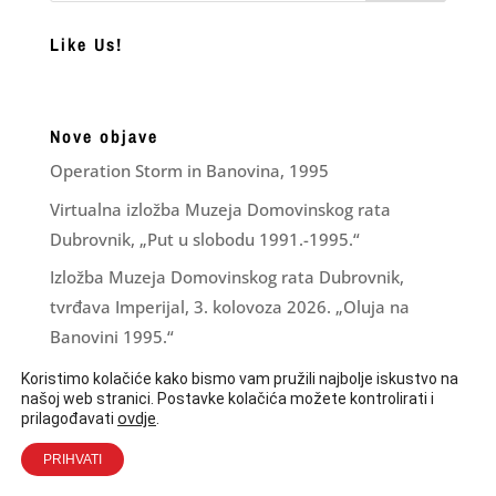
Like Us!
Nove objave
Operation Storm in Banovina, 1995
Virtualna izložba Muzeja Domovinskog rata
Dubrovnik, „Put u slobodu 1991.-1995.“
Izložba Muzeja Domovinskog rata Dubrovnik,
tvrđava Imperijal, 3. kolovoza 2026. „Oluja na
Banovini 1995.“
Financijsko izvješće za razdoblje I – VI 2026.
Koristimo kolačiće kako bismo vam pružili najbolje iskustvo na
našoj web stranici. Postavke kolačića možete kontrolirati i
LJUBAV ZNA ŠTO JOJ JE ČINITI
ovdje
.
prilagođavati
PRIHVATI