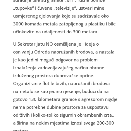
„tupovke“ i čuvene „televizije“, ustvari mine
usmjerenog djelovanja koje su sadržavale oko
3000 komada metala zatopljenog u plastiku i bile
učinkovite na udaljenosti do 300 metara.
U Sekretarijatu NO osmišljena je i ideja o
osnivanju Odreda naoružanih brodova, a nastala
je kao jedini mogući odgovor na problem
iznalaženja zadovoljavajućeg načina obrane
izduženog prostora dubrovačke općine.
Organiziranje flotile brzih, naoružanih brodova
nametalo se kao jedino rješenje, budući da na
gotovo 130 kilometara granice s agresorom nigdje
nema potrebne dubine prostora za uspostavu
održivih i koliko-toliko sigurnih obrambenih crta.,
a širina na nekim mjestima iznosi svega 200-300
metara.