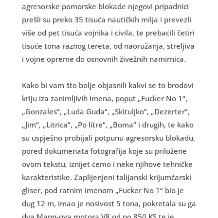
agresorske pomorske blokade njegovi pripadnici
prešli su preko 35 tisuća nautičkih milja i prevezli
više od pet tisuća vojnika i civila, te prebacili četiri
tisuće tona raznog tereta, od naoružanja, streljiva
i vojne opreme do osnovnih živežnih namirnica.
Kako bi vam što bolje objasnili kakvi se to brodovi
kriju iza zanimljivih imena, poput „Fucker No 1“,
„Gonzales“, „Luda Guda“, „Skituljko“, „Dezerter“,
„Jim“, „Litrica“, „Po litre“, „Boma“ i drugih, te kako
su uspješno probijali potpunu agresorsku blokadu,
pored dokumenata fotografija koje su priložene
ovom tekstu, iznijet ćemo i neke njihove tehničke
karakteristike. Zaplijenjeni talijanski krijumčarski
gliser, pod ratnim imenom „Fucker No 1“ bio je
dug 12 m, imao je nosivost 5 tona, pokretala su ga
dva Mann-ova motora V8 od po 850 KS te je