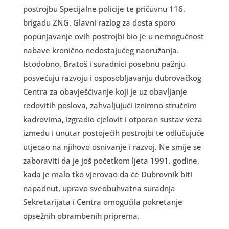
postrojbu Specijalne policije te pričuvnu 116.
brigadu ZNG. Glavni razlog za dosta sporo
popunjavanje ovih postrojbi bio je u nemogućnost
nabave kronično nedostajućeg naoružanja.
Istodobno, Bratoš i suradnici posebnu pažnju
posvećuju razvoju i osposobljavanju dubrovačkog
Centra za obavješćivanje koji je uz obavljanje
redovitih poslova, zahvaljujući iznimno stručnim
kadrovima, izgradio cjelovit i otporan sustav veza
između i unutar postojećih postrojbi te odlučujuće
utjecao na njihovo osnivanje i razvoj. Ne smije se
zaboraviti da je još početkom ljeta 1991. godine,
kada je malo tko vjerovao da će Dubrovnik biti
napadnut, upravo sveobuhvatna suradnja
Sekretarijata i Centra omogućila pokretanje
opsežnih obrambenih priprema.