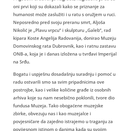
oni prvi koji su dokazali kako se priznanje za
humanost može zaslužiti i u ratu s oružjem u ruci.
Neposredno pred svoju preranu smrt, Aljoša
Nikolić je „Plavu vrpcu“ i skulpturu „Galeb“, rad
kipara Koste Angelija Radovanija, donirao Muzeju
Domovinskog rata Dubrovnik, kao i ratnu zastavu
ONB-a, koja je i danas izložena u tvrđavi Imperijal
na Srđu.
Bogatu i uspješnu dosadašnju suradnju i pomoć u
radu ostvarili smo sa svim pripadnicima ove
postrojbe, kao i velike količine građe iz osobnih
arhiva koje su nam nesebično poklonili, tvore dio
fundusa Muzeja. Tako obogaćene muzejske
zbirke, obvezuju nas i kao muzejalce i
povjesničare da zajedno istrajemo u traganju za
povijesnom istinom o danima kada su svojim