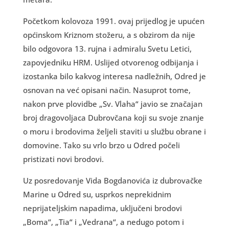
Početkom kolovoza 1991. ovaj prijedlog je upućen
općinskom Kriznom stožeru, a s obzirom da nije
bilo odgovora 13. rujna i admiralu Svetu Letici,
zapovjedniku HRM. Uslijed otvorenog odbijanja i
izostanka bilo kakvog interesa nadležnih, Odred je
osnovan na već opisani način. Nasuprot tome,
nakon prve plovidbe „Sv. Vlaha“ javio se značajan
broj dragovoljaca Dubrovčana koji su svoje znanje
o moru i brodovima željeli staviti u službu obrane i
domovine. Tako su vrlo brzo u Odred počeli
pristizati novi brodovi.
Uz posredovanje Vida Bogdanovića iz dubrovačke
Marine u Odred su, usprkos neprekidnim
neprijateljskim napadima, uključeni brodovi
„Boma“, „Tia“ i „Vedrana“, a nedugo potom i