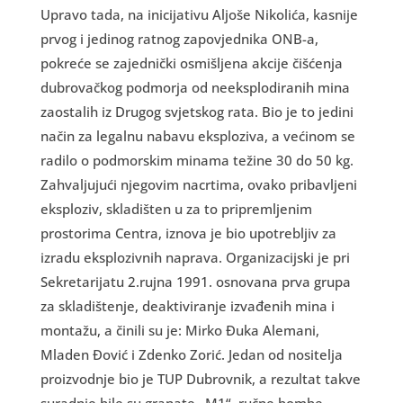
Upravo tada, na inicijativu Aljoše Nikolića, kasnije
prvog i jedinog ratnog zapovjednika ONB-a,
pokreće se zajednički osmišljena akcije čišćenja
dubrovačkog podmorja od neeksplodiranih mina
zaostalih iz Drugog svjetskog rata. Bio je to jedini
način za legalnu nabavu eksploziva, a većinom se
radilo o podmorskim minama težine 30 do 50 kg.
Zahvaljujući njegovim nacrtima, ovako pribavljeni
eksploziv, skladišten u za to pripremljenim
prostorima Centra, iznova je bio upotrebljiv za
izradu eksplozivnih naprava. Organizacijski je pri
Sekretarijatu 2.rujna 1991. osnovana prva grupa
za skladištenje, deaktiviranje izvađenih mina i
montažu, a činili su je: Mirko Đuka Alemani,
Mladen Đović i Zdenko Zorić. Jedan od nositelja
proizvodnje bio je TUP Dubrovnik, a rezultat takve
suradnje bile su granate „M1“, ručne bombe