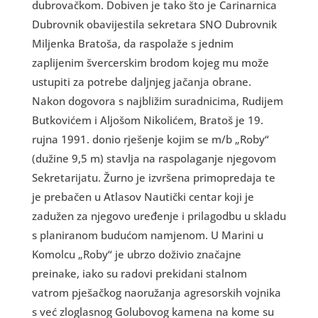
dubrovačkom. Dobiven je tako što je Carinarnica
Dubrovnik obavijestila sekretara SNO Dubrovnik
Miljenka Bratoša, da raspolaže s jednim
zaplijenim švercerskim brodom kojeg mu može
ustupiti za potrebe daljnjeg jačanja obrane.
Nakon dogovora s najbližim suradnicima, Rudijem
Butkovićem i Aljošom Nikolićem, Bratoš je 19.
rujna 1991. donio rješenje kojim se m/b „Roby“
(dužine 9,5 m) stavlja na raspolaganje njegovom
Sekretarijatu. Žurno je izvršena primopredaja te
je prebačen u Atlasov Nautički centar koji je
zadužen za njegovo uređenje i prilagodbu u skladu
s planiranom budućom namjenom. U Marini u
Komolcu „Roby“ je ubrzo doživio značajne
preinake, iako su radovi prekidani stalnom
vatrom pješačkog naoružanja agresorskih vojnika
s već zloglasnog Golubovog kamena na kome su