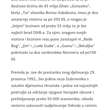
dostizao brzinu do 45 milja.Gliser „Gonzales“,
bivša „Tia“ vlasnika Borisa Vukobrata, imao je dva
unutarnja motora sa po 350 KS, a mogao je
„letjeti“ brzinom od preko 55 milja te je bio
najbrži brod ONB-a. Za njim, snagom svojih
motora i brzinom nisu puno zaostajali ni „Rado
Beg“, „Jim“ i „Luda Guda“, a „Gumu“ i „Skituljka“
pokretala su dva vanbrodska Marinera od po100
KS.
Premda je, sve do prestanka svog djelovanja 29.
prosinca 1992., bio jedina veza Dubrovnika s
ostalim dijelovima Hrvatske i jedna od najvažnijih
postrojbi za održanje njegove herojske obrane i
preživljavanje preko 50 000 stanovnika, nikada
nećemo zaboraviti sudjelovanje Odreda u ratnim