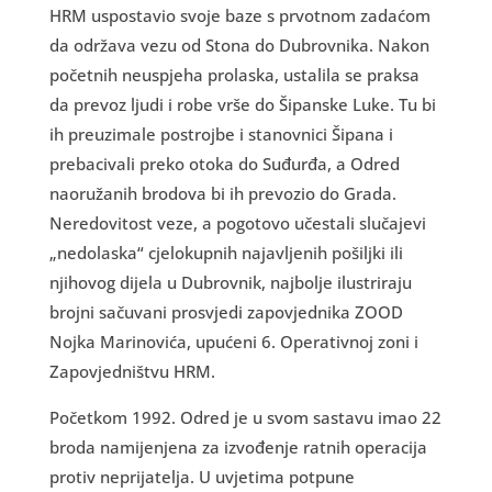
HRM uspostavio svoje baze s prvotnom zadaćom
da održava vezu od Stona do Dubrovnika. Nakon
početnih neuspjeha prolaska, ustalila se praksa
da prevoz ljudi i robe vrše do Šipanske Luke. Tu bi
ih preuzimale postrojbe i stanovnici Šipana i
prebacivali preko otoka do Suđurđa, a Odred
naoružanih brodova bi ih prevozio do Grada.
Neredovitost veze, a pogotovo učestali slučajevi
„nedolaska“ cjelokupnih najavljenih pošiljki ili
njihovog dijela u Dubrovnik, najbolje ilustriraju
brojni sačuvani prosvjedi zapovjednika ZOOD
Nojka Marinovića, upućeni 6. Operativnoj zoni i
Zapovjedništvu HRM.
Početkom 1992. Odred je u svom sastavu imao 22
broda namijenjena za izvođenje ratnih operacija
protiv neprijatelja. U uvjetima potpune