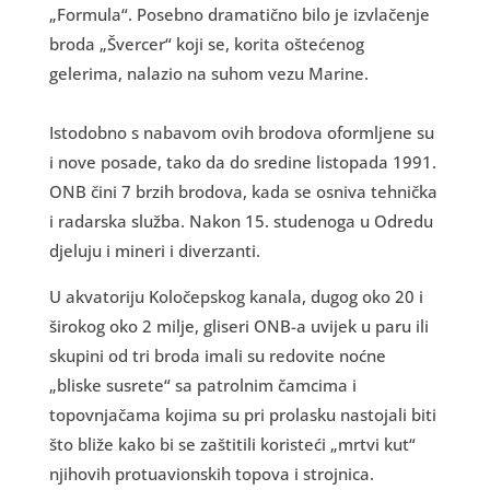
„Formula“. Posebno dramatično bilo je izvlačenje
broda „Švercer“ koji se, korita oštećenog
gelerima, nalazio na suhom vezu Marine.
Istodobno s nabavom ovih brodova oformljene su
i nove posade, tako da do sredine listopada 1991.
ONB čini 7 brzih brodova, kada se osniva tehnička
i radarska služba. Nakon 15. studenoga u Odredu
djeluju i mineri i diverzanti.
U akvatoriju Koločepskog kanala, dugog oko 20 i
širokog oko 2 milje, gliseri ONB-a uvijek u paru ili
skupini od tri broda imali su redovite noćne
„bliske susrete“ sa patrolnim čamcima i
topovnjačama kojima su pri prolasku nastojali biti
što bliže kako bi se zaštitili koristeći „mrtvi kut“
njihovih protuavionskih topova i strojnica.