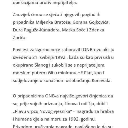
operacijama protiv neprijatelja.
Zauvijek ćemo se sjećati njegovih poginulih
pripadnika Miljenka Bratoša, Gorana Gojkovića,
Đura Raguža-Kanadera, Matka Soče i Zdenka
Zorića.
Povijest zasigurno neće zaboraviti ONB-ovu akciju
izvedenu 21. svibnja 1992., kada su kao prvi ušli u
okupirano Slanog i sukobili se s neprijateljem,
morskim putem ušli u miniranu HE Plat, kao i
sudjelovanje u konačnom oslobađanju Konavala.
O pripadnicima ONB-a najviše govori činjenica da
su, prije vojnih priznanja, činova i odličja, dobili
„Plavu vrpcu Novog vjesnika“ – nagradu za hrabra
i humana djela na moru za 1992. godinu.
Prigodom uručivanja nagrade, naglašeno je da su