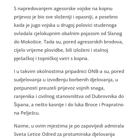
S napredovanjem agesorske vojske na kopnu
prijevoz je bio sve složeniji i opasniji, a posebno
kada je jugo vojska u drugoj polovici studenoga
ovladala cjelokupnim obalnim pojasom od Slanog
do Mokošice. Tada su, pored agresorskih brodova,
cijelo vrijeme plovidbe, bili izloženi i stalnoj
pješačkoj i topničkoj vatri s kopna.
I u takvim okolnostima pripadnici ONB-a su, pored
sudjelovanja u izvođenju borbenih djelovanja, u
potpunosti preuzeli prijevoz vojnih snaga,
ranjenika i civilnog stanovništva od Dubrovnika do
Šipana, a nešto kasnije i do luka Broce i Prapratno
na Pelješcu.
Naime, u ovim mjestima je po zapovijedi admirala
Sveta Letice Odred za protuminska djelovanja