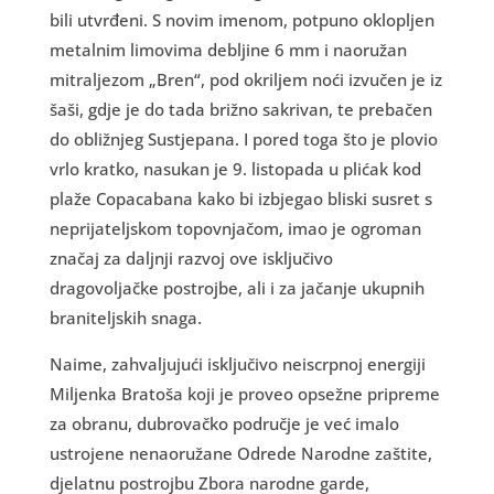
bili utvrđeni. S novim imenom, potpuno oklopljen
metalnim limovima debljine 6 mm i naoružan
mitraljezom „Bren“, pod okriljem noći izvučen je iz
šaši, gdje je do tada brižno sakrivan, te prebačen
do obližnjeg Sustjepana. I pored toga što je plovio
vrlo kratko, nasukan je 9. listopada u plićak kod
plaže Copacabana kako bi izbjegao bliski susret s
neprijateljskom topovnjačom, imao je ogroman
značaj za daljnji razvoj ove isključivo
dragovoljačke postrojbe, ali i za jačanje ukupnih
braniteljskih snaga.
Naime, zahvaljujući isključivo neiscrpnoj energiji
Miljenka Bratoša koji je proveo opsežne pripreme
za obranu, dubrovačko područje je već imalo
ustrojene nenaoružane Odrede Narodne zaštite,
djelatnu postrojbu Zbora narodne garde,