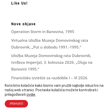
Like Us!
Nove objave
Operation Storm in Banovina, 1995
Virtualna izložba Muzeja Domovinskog rata
Dubrovnik, „Put u slobodu 1991.-1995.“
Izložba Muzeja Domovinskog rata Dubrovnik,
tvrđava Imperijal, 3. kolovoza 2026. „Oluja na
Banovini 1995.“
Financijsko izvješće za razdoblje I – VI 2026.
Koristimo kolačiće kako bismo vam pružili najbolje iskustvo na
LJUBAV ZNA ŠTO JOJ JE ČINITI
našoj web stranici. Postavke kolačića možete kontrolirati i
ovdje
.
prilagođavati
PRIHVATI