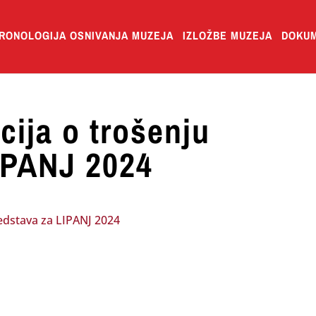
RONOLOGIJA OSNIVANJA MUZEJA
IZLOŽBE MUZEJA
DOKUM
cija o trošenju
IPANJ 2024
edstava za LIPANJ 2024