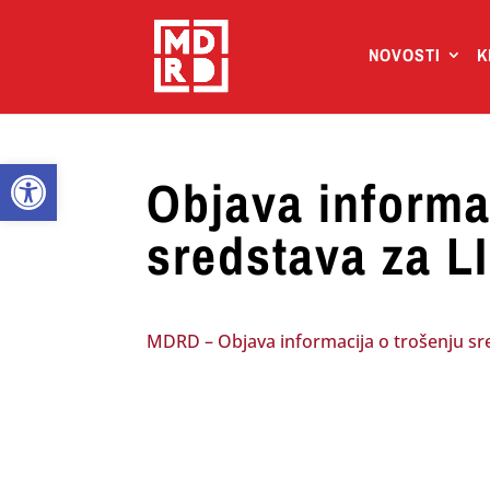
NOVOSTI
K
Open toolbar
Objava informa
sredstava za L
MDRD – Objava informacija o trošenju sr