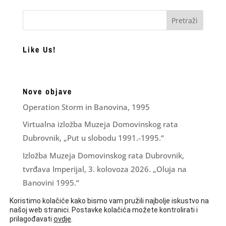
Like Us!
Nove objave
Operation Storm in Banovina, 1995
Virtualna izložba Muzeja Domovinskog rata
Dubrovnik, „Put u slobodu 1991.-1995.“
Izložba Muzeja Domovinskog rata Dubrovnik,
tvrđava Imperijal, 3. kolovoza 2026. „Oluja na
Banovini 1995.“
Financijsko izvješće za razdoblje I – VI 2026.
Koristimo kolačiće kako bismo vam pružili najbolje iskustvo na
našoj web stranici. Postavke kolačića možete kontrolirati i
LJUBAV ZNA ŠTO JOJ JE ČINITI
ovdje
.
prilagođavati