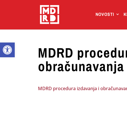
NOVOSTI
K
Open toolbar
MDRD procedur
obračunavanja 
MDRD procedura izdavanja i obračunavan