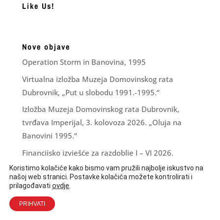
Like Us!
Nove objave
Operation Storm in Banovina, 1995
Virtualna izložba Muzeja Domovinskog rata
Dubrovnik, „Put u slobodu 1991.-1995.“
Izložba Muzeja Domovinskog rata Dubrovnik,
tvrđava Imperijal, 3. kolovoza 2026. „Oluja na
Banovini 1995.“
Financijsko izvješće za razdoblje I – VI 2026.
Koristimo kolačiće kako bismo vam pružili najbolje iskustvo na
LJUBAV ZNA ŠTO JOJ JE ČINITI
našoj web stranici. Postavke kolačića možete kontrolirati i
ovdje
.
prilagođavati
PRIHVATI