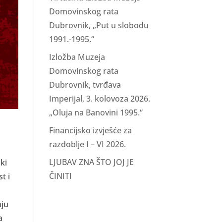
Domovinskog rata
Dubrovnik, „Put u slobodu
1991.-1995.“
Izložba Muzeja
Domovinskog rata
Dubrovnik, tvrđava
Imperijal, 3. kolovoza 2026.
„Oluja na Banovini 1995.“
Financijsko izvješće za
razdoblje I – VI 2026.
LJUBAV ZNA ŠTO JOJ JE
ki
ČINITI
t i
m
nju
a