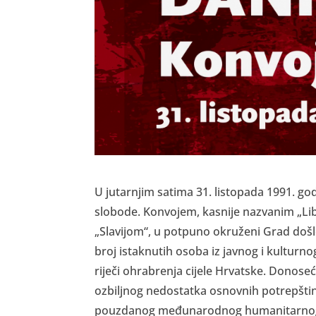
U jutarnjim satima 31. listopada 1991. god
slobode. Konvojem, kasnije nazvanim „Libe
„Slavijom“, u potpuno okruženi Grad došlo 
broj istaknutih osoba iz javnog i kulturno
riječi ohrabrenja cijele Hrvatske. Donose
ozbiljnog nedostatka osnovnih potrepštin
pouzdanog međunarodnog humanitarnog kor