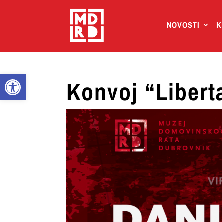
NOVOSTI
K
Open toolbar
Konvoj “Libert