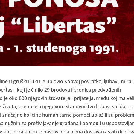
ine u grušku luku je uplovio Konvoj povratka, ljubavi, mira i
rtas“, koji je činilo 29 brodova i brodica predvođenih
je oko 800 njegovih štovatelja i prijatelja, među kojima veli
g života, prenoseći njegovom stanovništvu ljubav, solidarnos
ći značajne količine humanitarne pomoći ublažili su proble
a nužnih za preživljavanje građana i pomogli u uspostavlja
idora kojim je nastavljena njena dostava iz svih dijelov