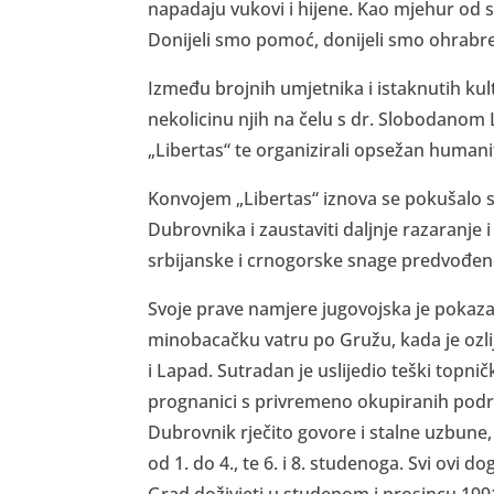
napadaju vukovi i hijene. Kao mjehur od s
Donijeli smo pomoć, donijeli smo ohrabrenj
Između brojnih umjetnika i istaknutih kult
nekolicinu njih na čelu s dr. Slobodanom 
„Libertas“ te organizirali opsežan humanit
Konvojem „Libertas“ iznova se pokušalo s
Dubrovnika i zaustaviti daljnje razaranje
srbijanske i crnogorske snage predvođ
Svoje prave namjere jugovojska je pokaz
minobacačku vatru po Gružu, kada je ozli
i Lapad. Sutradan je uslijedio teški topni
prognanici s privremeno okupiranih podru
Dubrovnik rječito govore i stalne uzbune,
od 1. do 4., te 6. i 8. studenoga. Svi ovi d
Grad doživjeti u studenom i prosincu 199