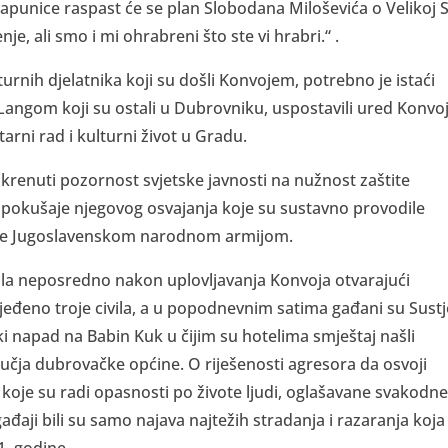
apunice raspast će se plan Slobodana Miloševića o Velikoj Sr
e, ali smo i mi ohrabreni što ste vi hrabri.“ .
urnih djelatnika koji su došli Konvojem, potrebno je istaći
Langom koji su ostali u Dubrovniku, uspostavili ured Konvo
arni rad i kulturni život u Gradu.
krenuti pozornost svjetske javnosti na nužnost zaštite
 i pokušaje njegovog osvajanja koje su sustavno provodile
ene Jugoslavenskom narodnom armijom.
ala neposredno nakon uplovljavanja Konvoja otvarajući
jeđeno troje civila, a u popodnevnim satima gađani su Sust
čki napad na Babin Kuk u čijim su hotelima smještaj našli
čja dubrovačke općine. O riješenosti agresora da osvoji
 koje su radi opasnosti po živote ljudi, oglašavane svakodn
ogađaji bili su samo najava najtežih stradanja i razaranja koja
1. godine.