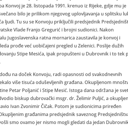
a Konvoj je 28. listopada 1991. krenuo iz Rijeke, gdje mu je
večano bilo je prilikom njegovog uplovljavanja u splitsku lu
ća ljudi. Tu su se Konvoju priključili predsjednik Predsjedniš
vatske Vlade Franjo Gregurić i brojni sudionici. Nakon
nalu Jugoslavenska ratna mornarica zaustavila je konvoj i
gleda prođe već uobičajeni pregled u Zelenici. Poslije dužih
dovanju Stipe Mesića, ipak propušteni u Dubrovnik i to tek 
.
 dođu na doček Konvoju, radi opasnosti od svakodnevnih
očekalo više tisuća oduševljenih građana. Okupljenom mnošt
ine Petar Poljanić i Stipe Mesić. Istoga dana održana je sve
dvodio biskup dubrovački msgr. dr. Želimir Puljić, a okuplje
ravio Ivan Zvonimir Čičak. Potom je sudionicima priređen
. Okupljenim građanima predsjednik saveznog Predsjedništv
Došli smo ovamo jer nismo mogli gledati da jedan Dubrovni