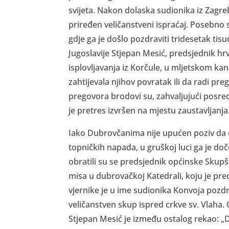
svijeta. Nakon dolaska sudionika iz Zagreb
priređen veličanstveni ispraćaj. Posebno s
gdje ga je došlo pozdraviti tridesetak tisu
Jugoslavije Stjepan Mesić, predsjednik hr
isplovljavanja iz Korčule, u mljetskom ka
zahtijevala njihov povratak ili da radi pre
pregovora brodovi su, zahvaljujući posre
je pretres izvršen na mjestu zaustavljanja
Iako Dubrovčanima nije upućen poziv da
topničkih napada, u gruškoj luci ga je d
obratili su se predsjednik općinske Skupšt
misa u dubrovačkoj Katedrali, koju je pre
vjernike je u ime sudionika Konvoja pozd
veličanstven skup ispred crkve sv. Vlaha
Stjepan Mesić je između ostalog rekao: „